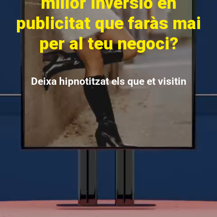
millor inversió en
publicitat que faràs mai
per al teu negoci?
Deixa hipnotitzat els que et visitin